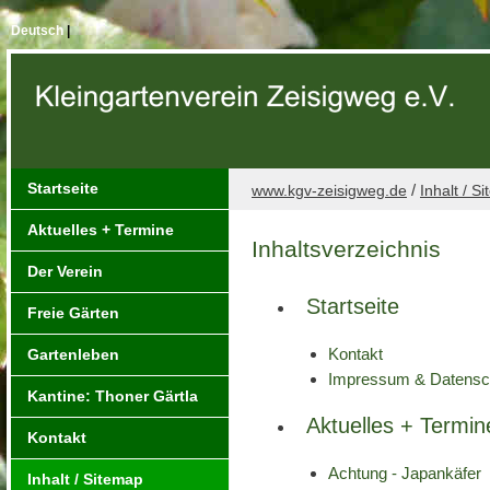
Deutsch
|
Startseite
/
www.kgv-zeisigweg.de
Inhalt / S
Aktuelles + Termine
Inhaltsverzeichnis
Der Verein
Startseite
Freie Gärten
Kontakt
Gartenleben
Impressum & Datensc
Kantine: Thoner Gärtla
Aktuelles + Termin
Kontakt
Achtung - Japankäfer
Inhalt / Sitemap