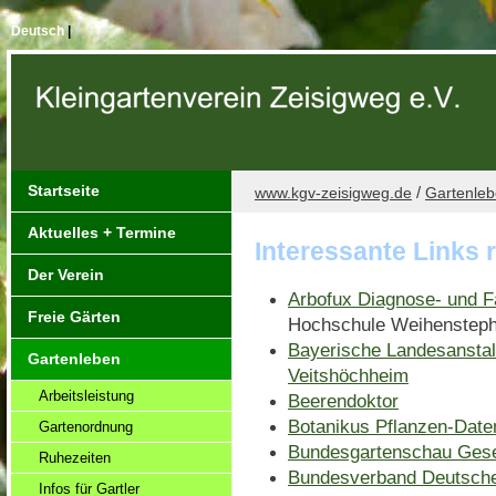
Deutsch
|
Startseite
/
www.kgv-zeisigweg.de
Gartenle
Aktuelles + Termine
Interessante Links
Der Verein
Arbofux Diagnose- und 
Freie Gärten
Hochschule Weihensteph
Bayerische Landesanstal
Gartenleben
Veitshöchheim
Arbeitsleistung
Beerendoktor
Botanikus Pflanzen-Dat
Gartenordnung
Bundesgartenschau Gese
Ruhezeiten
Bundesverband Deutscher
Infos für Gartler