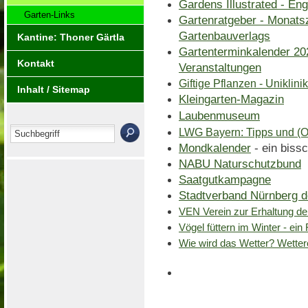
Gardens Illustrated - En
Garten-Links
Gartenratgeber - Monatsz
Gartenbauverlags
Kantine: Thoner Gärtla
Gartenterminkalender 20
Kontakt
Veranstaltungen
Giftige Pflanzen - Uniklin
Inhalt / Sitemap
Kleingarten-Magazin
Laubenmuseum
LWG Bayern: Tipps und (
Mondkalender
- ein biss
NABU Naturschutzbund
Saatgutkampagne
Stadtverband Nürnberg de
VEN Verein zur Erhaltung der
Vögel füttern im Winter - ein
Wie wird das Wetter? Wetter