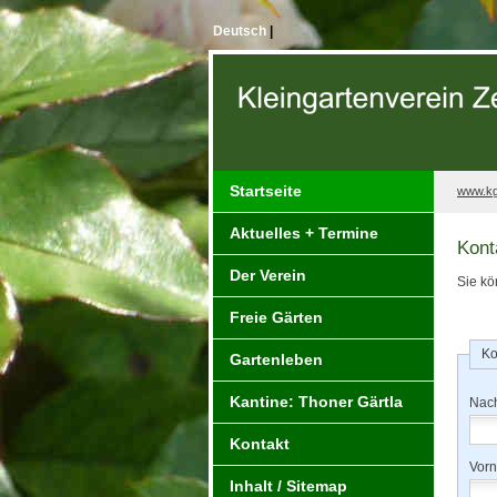
Deutsch
|
Startseite
www.kg
Aktuelles + Termine
Kont
Der Verein
Sie kö
Freie Gärten
Gartenleben
Kantine: Thoner Gärtla
Nac
Kontakt
Vor
Inhalt / Sitemap