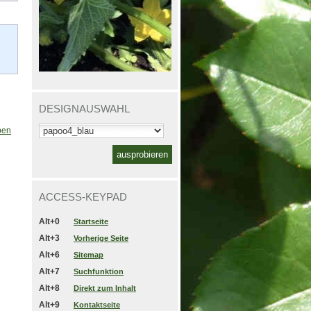
DESIGNAUSWAHL
ben
ACCESS-KEYPAD
Alt+0
Startseite
Alt+3
Vorherige Seite
Alt+6
Sitemap
Alt+7
Suchfunktion
Alt+8
Direkt zum Inhalt
Alt+9
Kontaktseite