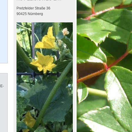
Pretzfelder Straße 36
90425 Nürnberg
 E-