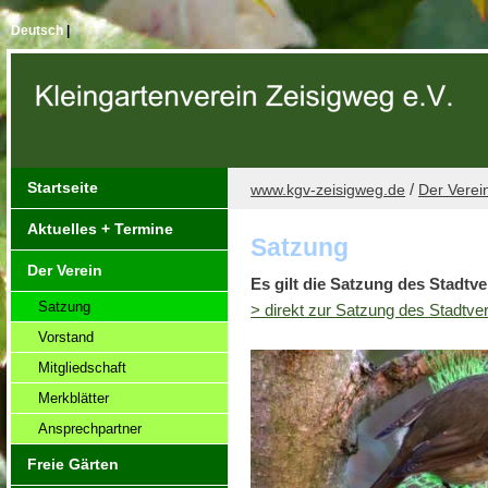
Deutsch
|
Startseite
/
www.kgv-zeisigweg.de
Der Verei
Aktuelles + Termine
Satzung
Der Verein
Es gilt die Satzung des Stadtv
Satzung
> direkt zur Satzung des Stadtv
Vorstand
Mitgliedschaft
Merkblätter
Ansprechpartner
Freie Gärten