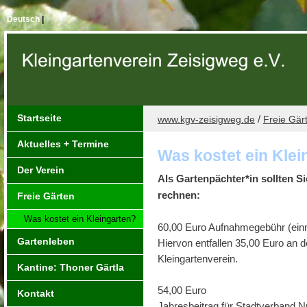
Deutsch
|
Startseite
/
www.kgv-zeisigweg.de
Freie Gär
Aktuelles + Termine
Was kostet ein Klei
Der Verein
Als Gartenpächter*in sollten S
rechnen:
Freie Gärten
Was kostet ein Kleingarten?
60,00 Euro Aufnahmegebühr (ein
Gartenleben
Hiervon entfallen 35,00 Euro an 
Kleingartenverein.
Kantine: Thoner Gärtla
54,00 Euro
Kontakt
Jahresbeitrag für Stadtverband Nü