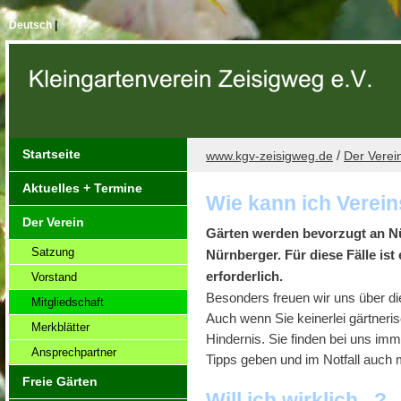
Deutsch
|
Startseite
/
www.kgv-zeisigweg.de
Der Verei
Aktuelles + Termine
Wie kann ich Verei
Der Verein
Gärten werden bevorzugt an Nü
Satzung
Nürnberger. Für diese Fälle i
erforderlich.
Vorstand
Besonders freuen wir uns über di
Mitgliedschaft
Auch wenn Sie keinerlei gärtneris
Merkblätter
Hindernis. Sie finden bei uns imm
Ansprechpartner
Tipps geben und im Notfall auch 
Freie Gärten
Will ich wirklich...?