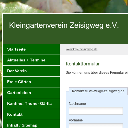
Deutsch
|
Startseite
www.kgv-zeisigweg.de
Aktuelles + Termine
Kontaktformular
Der Verein
Sie können uns über dieses Formular e
Freie Gärten
Kontakt zu www.kgv-zeisigweg.de
Gartenleben
Kantine: Thoner Gärtla
Nachname
Kontakt
Vorname
Inhalt / Sitemap